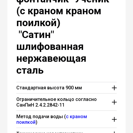
(с краном краном
поилкой)
"Сатин"
шлифованная
нержавеющая
сталь
Стандартная высота 900 мм
Стандартная высота питьевого
Ограничительное кольцо согласно
фонтанчика "Ученик" составляет 900 мм.
СанПиН 2.4.2.2842-11
Вы можете заказать любую высоту от
Питьевой фонтан "Ученик" соответствует
600 мм до 1000 мм.
Без изменения
Метод подачи воды (
с краном
всем нормам СанПиН 2.4.2.2842-11
поилкой
)
стоимости
.
который требует в п.4.7: "Конструктивные
Порционная подача воды в питьевом
решения стационарных питьевых