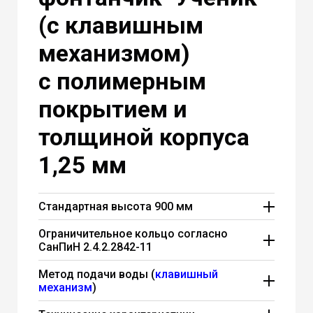
(с клавишным
механизмом)
с полимерным
покрытием и
толщиной корпуса
1,25 мм
Стандартная высота 900 мм
Стандартная высота питьевого
Ограничительное кольцо согласно
фонтанчика "Ученик" составляет 900 мм.
СанПиН 2.4.2.2842-11
Вы можете заказать любую высоту от
Питьевой фонтан "Ученик" соответствует
600 мм до 1000 мм.
Без изменения
Метод подачи воды (
клавишный
всем нормам СанПиН 2.4.2.2842-11
механизм
)
стоимости
.
который требует в п.4.7: "Конструктивные
Порционная подача воды в питьевом
решения стационарных питьевых