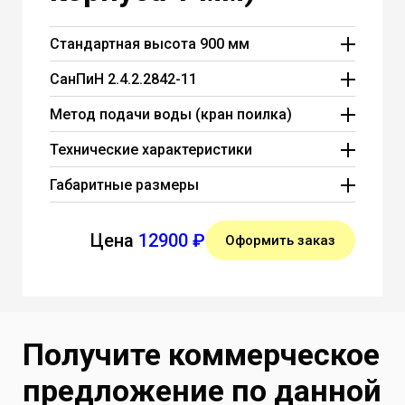
Стандартная высота 900 мм
СанПиН 2.4.2.2842-11
Метод подачи воды (кран поилка)
Технические характеристики
Материал корпуса оцинкованная сталь
Габаритные размеры
1,2 мм с полимерным покрытием
Габаритные размеры питьевого фонтана
Диаметр чаши водосборника - 260 мм
без упаковки
Производительность до 200 л/час
Цена
12900 ₽
Оформить заказ
260*360*900
Стандартное подключение к
Габаритные размеры питьевого фонтана
водопроводу 1/2 дюйма
в упаковке
Слив воды - стандартный гофро
270*370*930
сифоном 40 и 50 мм(универсальный)
Вес 9 - 12 кг
Получите коммерческое
Рабочий диапазон температуры от +1
предложение по данной
до +50 С