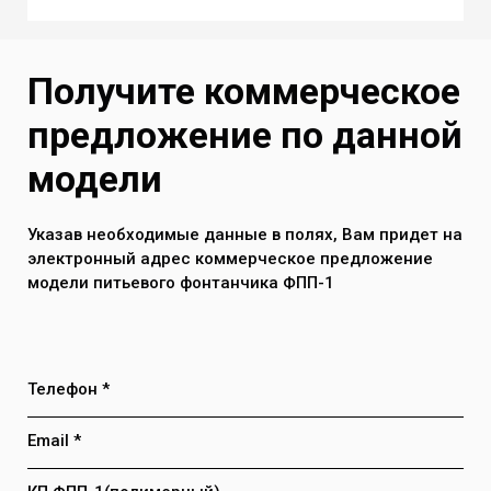
в упаковке
Слив воды - стандартный гофро
270*370*930
сифоном 40 и 50 мм(универсальный)
Вес 9 - 10 кг
Получите коммерческое
Рабочий диапазон температуры от +1
предложение по данной
до +50 С
Максимальное давление воды в
модели
системе до 7 атм
Указав необходимые данные в полях, Вам придет на
электронный адрес коммерческое предложение
модели питьевого фонтанчика ФПП-1
Телефон *
Email *