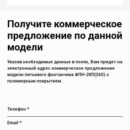
в упаковке
водопроводу 1/2 дюйма
280*280*930
Слив воды - стандартный гофро
сифоном 40 и 50 мм(универсальный)
Получите коммерческое
Вес 7 - 8 кг
предложение по данной
Рабочий диапазон температуры от +1
до +50 С
модели
Максимальное давление воды в
системе до 7 атм
Указав необходимые данные в полях, Вам придет на
электронный адрес коммерческое предложение
модели питьевого фонтанчика ФПН-2КП(260) с
полимерным покрытием.
Телефон *
Email *