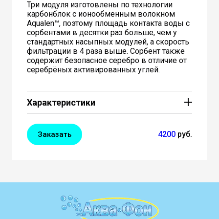
Три модуля изготовлены по технологии
карбонблок с ионообменным волокном
Aqualen™, поэтому площадь контакта воды с
сорбентами в десятки раз больше, чем у
стандартных насыпных модулей, а скорость
фильтрации в 4 раза выше. Сорбент также
содержит безопасное серебро в отличие от
серебрёных активированных углей.
Характеристики
Скорость фильтрации2,5 л/мин
Для мягкой водыда
4200
руб.
Заказать
Защита от бактерийстандартная
Ресурс 8000 л
Давление в водопроводе не более 6,5
атм
Водахолодная
Масса 3,0 кг